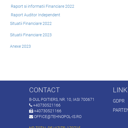
Raport si informatii Financiare 2022
Raport Auditor Independent
Situatii Financiare 2022
Situatii Financiare 2023
Anexe 2023
CONTACT
LINK
B-DUL POITIERS, NR. 10, IASI 700671
GDPR
+40730521166
PARTE
+40730521166
OFFICE@TEHNOPOL-IS.RO
NR TOTAL DE VIZITE: 179715