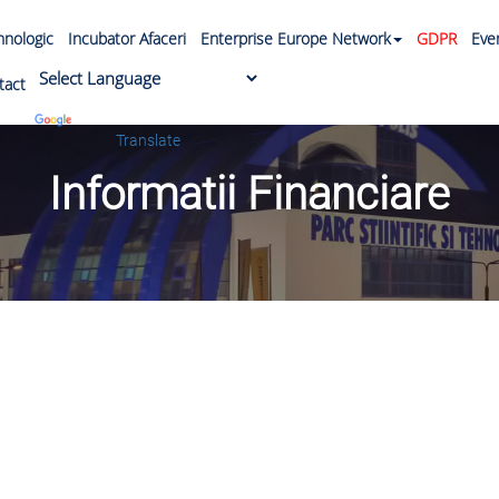
ehnologic
Incubator Afaceri
Enterprise Europe Network
GDPR
Eve
tact
Powered by
Translate
Informatii Financiare