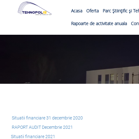
Acasa
Oferta
Parc Ştiinţific şi T
Rapoarte de activitate anuala
Con
Situatii financiare 31 decembrie 2020
RAPORT AUDIT Decembrie 2021
Situatii financiare 2021