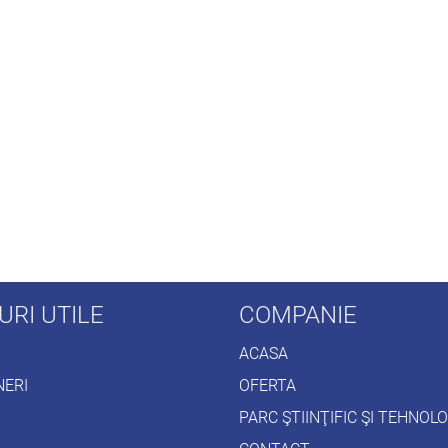
URI UTILE
COMPANIE
ACASA
NERI
OFERTA
PARC ŞTIINŢIFIC ŞI TEHNOL