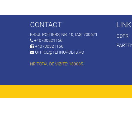
CONTACT
LINK
B-DUL POITIERS, NR. 10, IASI 700671
GDPR
+40730521166
PARTE
+40730521166
OFFICE@TEHNOPOL-IS.RO
NR TOTAL DE VIZITE: 180005