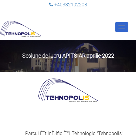
+40332102208
Toggle
navigat
Sesiune de lucru APITSIAR aprilie 2022
Parcul È˜tiinÈ›ific È™i Tehnologic "Tehnopolis"