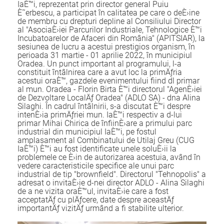
IaÈ™i, reprezentat prin director general Puiu
È˜erbescu, a participat în calitatea pe care o deÈ›ine
de membru cu drepturi depline al Consiliului Director
al "AsociaÈ›iei Parcurilor Industriale, Tehnologice È™i
Incubatoarelor de Afaceri din România" (APITSIAR), la
sesiunea de lucru a acestui prestigios organism, în
perioada 31 martie - 01 aprilie 2022, în municipiul
Oradea. Un punct important al programului, l-a
constituit întâlnirea care a avut loc la primÄƒria
acestui oraÈ™, gazdele evenimentului fiind dl primar
al mun. Oradea - Florin Birta È™i directorul "AgenÈ›iei
de Dezvoltare LocalÄƒ Oradea" (ADLO SA) - dna Alina
Silaghi. În cadrul întâlnirii, s-a discutat È™i despre
intenÈ›ia primÄƒriei mun. IaÈ™i respectiv a d-lui
primar Mihai Chirica de înfiinÈ›are a primului parc
industrial din municipiul IaÈ™i, pe fostul
amplasament al Combinatului de Utilaj Greu (CUG
IaÈ™i) È™i au fost identificate unele soluÈ›ii la
problemele ce È›in de autorizarea acestuia, având în
vedere caracteristicile specifice ale unui parc
industrial de tip "brownfield". Directorul "Tehnopolis" a
adresat o invitaÈ›ie d-nei director ADLO - Alina Silaghi
de a ne vizita oraÈ™ul, invitaÈ›ie care a fost
acceptatÄƒ cu plÄƒcere, date despre aceastÄƒ
importantÄƒ vizitÄƒ urmând a fi stabilite ulterior.