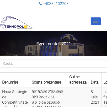
+40332102208
Toggle
navigat
Evenimente - 2021
Cui se
Denumire
Scurta prezentare
adreseaza
Data
Lo
Noua Strategie
ðð¨ð®ðš ð’ð­ð«ðšð­
...
8
Lo
de
ðžð ð¢ðž ððž
iulie
fi
Competitivitate
ð‚ð¨ð¦ð©ðžð­ð¢ð­
2021
Te